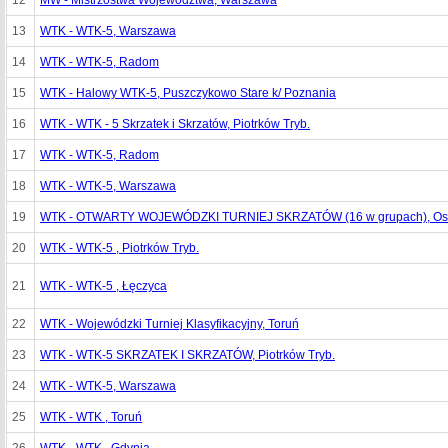
12
MW - Mistrzostwa Województwa, Warszawa
13
WTK - WTK-5, Warszawa
14
WTK - WTK-5, Radom
15
WTK - Halowy WTK-5, Puszczykowo Stare k/ Poznania
16
WTK - WTK - 5 Skrzatek i Skrzatów, Piotrków Tryb.
17
WTK - WTK-5, Radom
18
WTK - WTK-5, Warszawa
19
WTK - OTWARTY WOJEWÓDZKI TURNIEJ SKRZATÓW (16 w grupach), Os
20
WTK - WTK-5 , Piotrków Tryb.
21
WTK - WTK-5 , Łęczyca
22
WTK - Wojewódzki Turniej Klasyfikacyjny, Toruń
23
WTK - WTK-5 SKRZATEK I SKRZATÓW, Piotrków Tryb.
24
WTK - WTK-5, Warszawa
25
WTK - WTK , Toruń