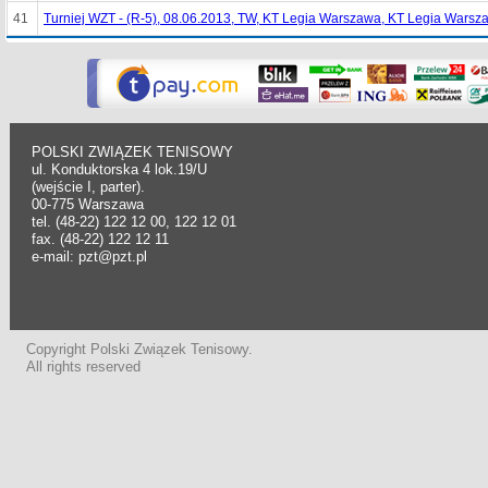
41
Turniej WZT - (R-5), 08.06.2013, TW, KT Legia Warszawa, KT Legia Warsz
POLSKI ZWIĄZEK TENISOWY
ul. Konduktorska 4 lok.19/U
(wejście I, parter).
00-775 Warszawa
tel. (48-22) 122 12 00, 122 12 01
fax. (48-22) 122 12 11
e-mail: pzt@pzt.pl
Copyright Polski Związek Tenisowy.
All rights reserved