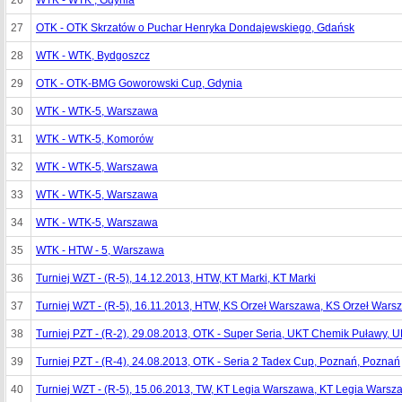
26
WTK - WTK , Gdynia
27
OTK - OTK Skrzatów o Puchar Henryka Dondajewskiego, Gdańsk
28
WTK - WTK, Bydgoszcz
29
OTK - OTK-BMG Goworowski Cup, Gdynia
30
WTK - WTK-5, Warszawa
31
WTK - WTK-5, Komorów
32
WTK - WTK-5, Warszawa
33
WTK - WTK-5, Warszawa
34
WTK - WTK-5, Warszawa
35
WTK - HTW - 5, Warszawa
36
Turniej WZT - (R-5), 14.12.2013, HTW, KT Marki, KT Marki
37
Turniej WZT - (R-5), 16.11.2013, HTW, KS Orzeł Warszawa, KS Orzeł Wars
38
Turniej PZT - (R-2), 29.08.2013, OTK - Super Seria, UKT Chemik Puławy,
39
Turniej PZT - (R-4), 24.08.2013, OTK - Seria 2 Tadex Cup, Poznań, Poznań
40
Turniej WZT - (R-5), 15.06.2013, TW, KT Legia Warszawa, KT Legia Warsz