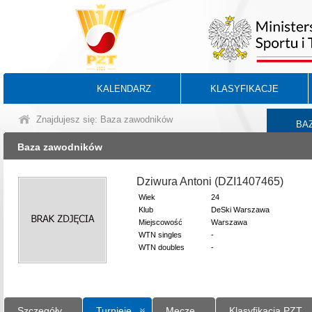
KALENDARZ
KLASYFIKACJE
Znajdujesz się: Baza zawodników
BA
Baza zawodników
Dziwura Antoni (DZI1407465)
Wiek
24
Klub
DeSki Warszawa
Miejscowość
Warszawa
WTN singles
-
WTN doubles
-
Szczegóły
Turnieje
Mecze
Klasyfikacja PZT