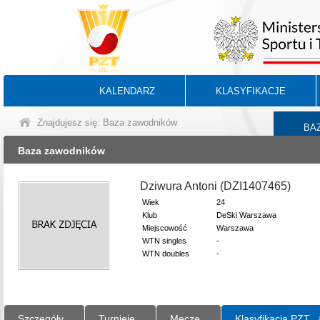
KALENDARZ
KLASYFIKACJE
Znajdujesz się: Baza zawodników
BA
Baza zawodników
Dziwura Antoni (DZI1407465)
Wiek
24
Klub
DeSki Warszawa
Miejscowość
Warszawa
WTN singles
-
WTN doubles
-
Szczegóły
Turnieje
Mecze
Klasyfikacja PZT