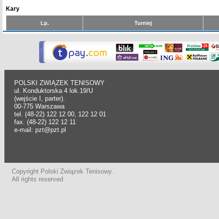
Kary
Lp.
Turniej
POLSKI ZWIĄZEK TENISOWY
ul. Konduktorska 4 lok.19/U
(wejście I, parter).
00-775 Warszawa
tel. (48-22) 122 12 00, 122 12 01
fax. (48-22) 122 12 11
e-mail: pzt@pzt.pl
Copyright Polski Związek Tenisowy.
All rights reserved