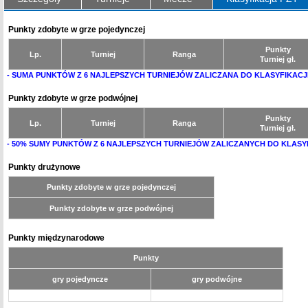
Punkty zdobyte w grze pojedynczej
Punkty
Lp.
Turniej
Ranga
Turniej gł.
- SUMA PUNKTÓW Z 6 NAJLEPSZYCH TURNIEJÓW ZALICZANA DO KLASYFIKACJ
Punkty zdobyte w grze podwójnej
Punkty
Lp.
Turniej
Ranga
Turniej gł.
- 50% SUMY PUNKTÓW Z 6 NAJLEPSZYCH TURNIEJÓW ZALICZANYCH DO KLASY
Punkty drużynowe
Punkty zdobyte w grze pojedynczej
Punkty zdobyte w grze podwójnej
Punkty międzynarodowe
Punkty
gry pojedyncze
gry podwójne