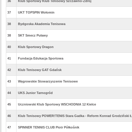
36
Klub Sportowy Klub Tenisowy Szczawno-Zdrój
37
UKT TOPSPIN Wołomin
38
Bydgoska Akademia Tenisowa
38
SKT Smecz Puławy
40
Klub Sportowy Dragon
41
Fundacja Edukacja Sportowa
42
Klub Tenisowy GAT Gdańsk
43
Węgrowskie Stowarzyszenie Tenisowe
44
UKS Junior Tarnogród
45
Uczniowski Klub Sportowy WSCHODNIA 12 Kielce
46
Klub Tenisowy POWER!TENIS Stara Gadka - Reform Konrad Grodziński 
47
SPINNER TENNIS CLUB Piotr Półkośnik