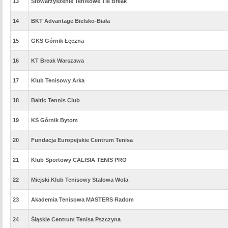
13
Stowarzyszenie Tenisowe Tie Break
14
BKT Advantage Bielsko-Biała
15
GKS Górnik Łęczna
16
KT Break Warszawa
17
Klub Tenisowy Arka
18
Baltic Tennis Club
19
KS Górnik Bytom
20
Fundacja Europejskie Centrum Tenisa
21
Klub Sportowy CALISIA TENIS PRO
22
Miejski Klub Tenisowy Stalowa Wola
23
Akademia Tenisowa MASTERS Radom
24
Śląskie Centrum Tenisa Pszczyna