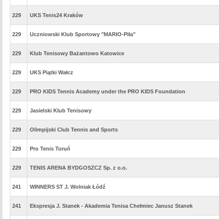
229
UKS Tenis24 Kraków
229
Uczniowski Klub Sportowy "MARIO-Piła"
229
Klub Tenisowy Bażantowo Katowice
229
UKS Piątki Wałcz
229
PRO KIDS Tennis Academy under the PRO KIDS Foundation
229
Jasielski Klub Tenisowy
229
Olimpijski Club Tennis and Sports
229
Pro Tenis Toruń
229
TENIS ARENA BYDGOSZCZ Sp. z o.o.
241
WINNERS ST J. Wolniak Łódź
241
Ekspresja J. Stanek - Akademia Tenisa Chełmiec Janusz Stanek