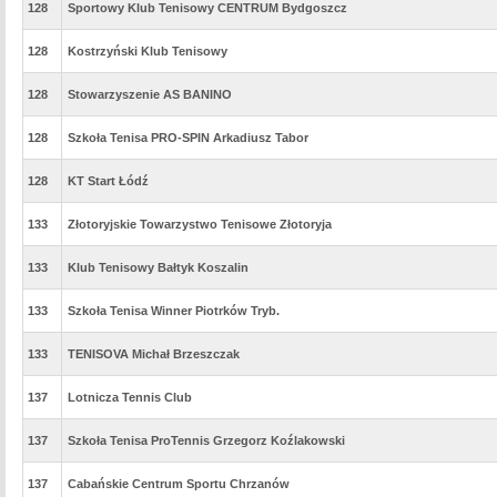
128
Sportowy Klub Tenisowy CENTRUM Bydgoszcz
128
Kostrzyński Klub Tenisowy
128
Stowarzyszenie AS BANINO
128
Szkoła Tenisa PRO-SPIN Arkadiusz Tabor
128
KT Start Łódź
133
Złotoryjskie Towarzystwo Tenisowe Złotoryja
133
Klub Tenisowy Bałtyk Koszalin
133
Szkoła Tenisa Winner Piotrków Tryb.
133
TENISOVA Michał Brzeszczak
137
Lotnicza Tennis Club
137
Szkoła Tenisa ProTennis Grzegorz Koźlakowski
137
Cabańskie Centrum Sportu Chrzanów