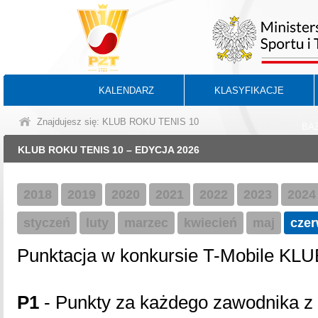
KALENDARZ
KLASYFIKACJE
Znajdujesz się: KLUB ROKU TENIS 10
BA
KLUB ROKU TENIS 10 – EDYCJA 2026
2018
2019
2020
2021
2022
2023
2024
styczeń
luty
marzec
kwiecień
maj
czer
Punktacja w konkursie T-Mobile KL
P1
- Punkty za każdego zawodnika z l