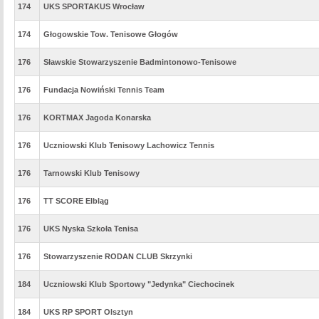
174
UKS SPORTAKUS Wrocław
174
Głogowskie Tow. Tenisowe Głogów
176
Sławskie Stowarzyszenie Badmintonowo-Tenisowe
176
Fundacja Nowiński Tennis Team
176
KORTMAX Jagoda Konarska
176
Uczniowski Klub Tenisowy Lachowicz Tennis
176
Tarnowski Klub Tenisowy
176
TT SCORE Elbląg
176
UKS Nyska Szkoła Tenisa
176
Stowarzyszenie RODAN CLUB Skrzynki
184
Uczniowski Klub Sportowy "Jedynka" Ciechocinek
184
UKS RP SPORT Olsztyn