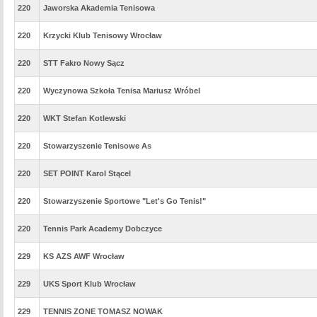
220
Jaworska Akademia Tenisowa
220
Krzycki Klub Tenisowy Wrocław
220
STT Fakro Nowy Sącz
220
Wyczynowa Szkoła Tenisa Mariusz Wróbel
220
WKT Stefan Kotlewski
220
Stowarzyszenie Tenisowe As
220
SET POINT Karol Stącel
220
Stowarzyszenie Sportowe "Let's Go Tenis!"
220
Tennis Park Academy Dobczyce
229
KS AZS AWF Wrocław
229
UKS Sport Klub Wrocław
229
TENNIS ZONE TOMASZ NOWAK