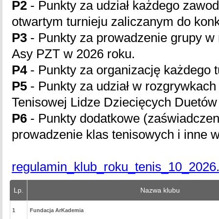
P2
- Punkty za udział każdego zawodn
otwartym turnieju zaliczanym do kon
P3
- Punkty za prowadzenie grupy w
Asy PZT w 2026 roku.
P4
- Punkty za organizację każdego t
P5
- Punkty za udział w rozgrywkach 
Tenisowej Lidze Dziecięcych Duetów
P6
- Punkty dodatkowe (zaświadczen
prowadzenie klas tenisowych i inne 
regulamin_klub_roku_tenis_10_2026.
Lp.
Nazwa klubu
1
Fundacja ArKademia