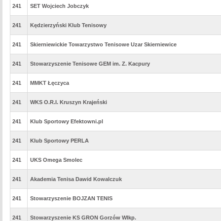
241
SET Wojciech Jobczyk
241
Kędzierzyński Klub Tenisowy
241
Skierniewickie Towarzystwo Tenisowe Uzar Skierniewice
241
Stowarzyszenie Tenisowe GEM im. Z. Kacpury
241
MMKT Łęczyca
241
WKS O.R.I. Kruszyn Krajeński
241
Klub Sportowy Efektowni.pl
241
Klub Sportowy PERLA
241
UKS Omega Smolec
241
Akademia Tenisa Dawid Kowalczuk
241
Stowarzyszenie BOJZAN TENIS
241
Stowarzyszenie KS GRON Gorzów Wlkp.