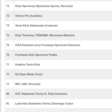
71
Klub Sportowy Wytwórnia Sportu, Rzeszów
72
Tennis Pro Academy
73
Sinet Klub Aleksandra Grubman
73
Klub Tenisowy TENISWIL Warszawa-Wilanów
75
GKS Katowice przy Fundacja Sportowe Katowice
76
Fundacja Klub Sportowy Frajda
77
Kraków Tenis Klub
77
KS Start-Wisła Toruń
77
RKT ABC Rzeszów
80
KST Akademia Tenisa K. Pyka Katowice
81
Lęborska Akademia Tenisa Ziemnego Grace