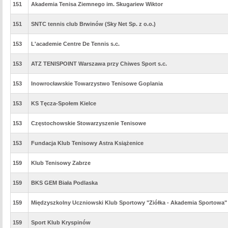
151
Akademia Tenisa Ziemnego im. Skugariew Wiktor
151
SNTC tennis club Brwinów (Sky Net Sp. z o.o.)
153
L'academie Centre De Tennis s.c.
153
ATZ TENISPOINT Warszawa przy Chiwes Sport s.c.
153
Inowrocławskie Towarzystwo Tenisowe Goplania
153
KS Tęcza-Społem Kielce
153
Częstochowskie Stowarzyszenie Tenisowe
153
Fundacja Klub Tenisowy Astra Książenice
159
Klub Tenisowy Zabrze
159
BKS GEM Biała Podlaska
159
Międzyszkolny Uczniowski Klub Sportowy "Ziółka - Akademia Sportowa"
159
Sport Klub Kryspinów