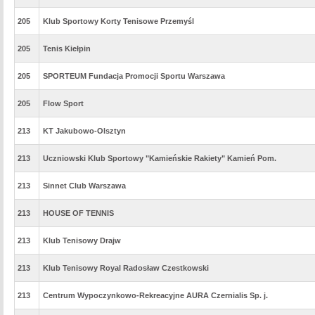
205
Klub Sportowy Korty Tenisowe Przemyśl
205
Tenis Kiełpin
205
SPORTEUM Fundacja Promocji Sportu Warszawa
205
Flow Sport
213
KT Jakubowo-Olsztyn
213
Uczniowski Klub Sportowy "Kamieńskie Rakiety" Kamień Pom.
213
Sinnet Club Warszawa
213
HOUSE OF TENNIS
213
Klub Tenisowy Drajw
213
Klub Tenisowy Royal Radosław Czestkowski
213
Centrum Wypoczynkowo-Rekreacyjne AURA Czernialis Sp. j.