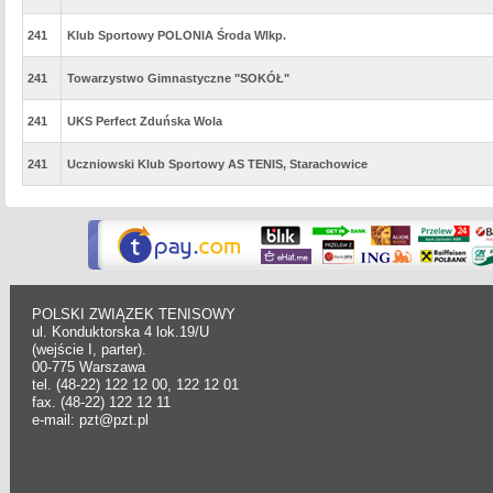
241
Klub Sportowy POLONIA Środa Wlkp.
241
Towarzystwo Gimnastyczne "SOKÓŁ"
241
UKS Perfect Zduńska Wola
241
Uczniowski Klub Sportowy AS TENIS, Starachowice
POLSKI ZWIĄZEK TENISOWY
ul. Konduktorska 4 lok.19/U
(wejście I, parter).
00-775 Warszawa
tel. (48-22) 122 12 00, 122 12 01
fax. (48-22) 122 12 11
e-mail: pzt@pzt.pl