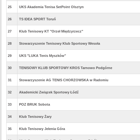
25
UKS Akademia Tenisa SetPoint Olsztyn
26
TS IDEA SPORT Toruń
27
Klub Tenisowy KT "Orzeł Międzyrzecz"
28
Stowarzyszenie Tenisowy Klub Sportowy Wesoła
29
UKS "LUKA Tenis Myszków"
30
TENISOWY KLUB SPORTOWY KROS Tarnowo Podgórne
31
Stowarzyszenie AG TENIS CHORZOWSKA w Radomiu
32
Akademicki Związek Sportowy Łódź
33
POZ BRUK Sobota
34
Klub Tenisowy Żary
35
Klub Tenisowy Jelenia Góra