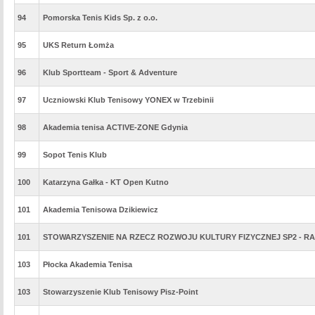
94
Pomorska Tenis Kids Sp. z o.o.
95
UKS Return Łomża
96
Klub Sportteam - Sport & Adventure
97
Uczniowski Klub Tenisowy YONEX w Trzebinii
98
Akademia tenisa ACTIVE-ZONE Gdynia
99
Sopot Tenis Klub
100
Katarzyna Gałka - KT Open Kutno
101
Akademia Tenisowa Dzikiewicz
101
STOWARZYSZENIE NA RZECZ ROZWOJU KULTURY FIZYCZNEJ SP2 - 
103
Płocka Akademia Tenisa
103
Stowarzyszenie Klub Tenisowy Pisz-Point