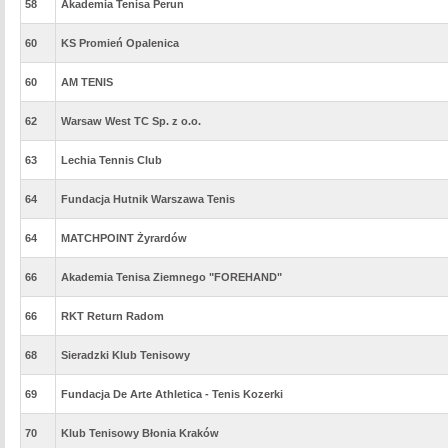
58
Akademia Tenisa Perun
60
KS Promień Opalenica
60
AM TENIS
62
Warsaw West TC Sp. z o.o.
63
Lechia Tennis Club
64
Fundacja Hutnik Warszawa Tenis
64
MATCHPOINT Żyrardów
66
Akademia Tenisa Ziemnego "FOREHAND"
66
RKT Return Radom
68
Sieradzki Klub Tenisowy
69
Fundacja De Arte Athletica - Tenis Kozerki
70
Klub Tenisowy Błonia Kraków