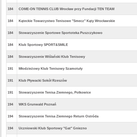
184
COME-ON TENNIS CLUB Wrocław przy Fundacji TEN TEAM
184
Kąteckie Towarzystwo Tenisowe "Smecz" Kąty Wrocławskie
184
Stowarzyszenie Sportowe Sportoteka Puszczykowo
184
Klub Sportowy SPORT&SMILE
184
Stowarzyszenie Wiślański Klub Tenisowy
191
Młodzieżowy Klub Tenisowy Szamotuły
191
Klub Pływacki Sokół Rzeszów
191
Stowarzyszenie Tenisa Ziemnego, Polkowice
194
WKS Grunwald Poznań
194
Stowarzyszenie Tenisa Ziemnego Return Ostróda
194
Uczniowski Klub Sportowy "Gat" Gniezno