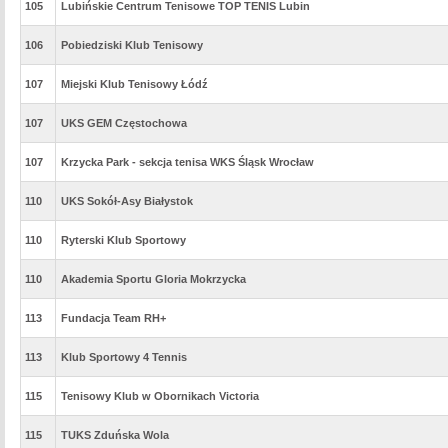
105
Lubińskie Centrum Tenisowe TOP TENIS Lubin
106
Pobiedziski Klub Tenisowy
107
Miejski Klub Tenisowy Łódź
107
UKS GEM Częstochowa
107
Krzycka Park - sekcja tenisa WKS Śląsk Wrocław
110
UKS Sokół-Asy Białystok
110
Ryterski Klub Sportowy
110
Akademia Sportu Gloria Mokrzycka
113
Fundacja Team RH+
113
Klub Sportowy 4 Tennis
115
Tenisowy Klub w Obornikach Victoria
115
TUKS Zduńska Wola