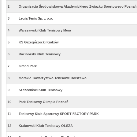
2
Organizacja Środowiskowa Akademickiego Związku Sportowego Poznań
3
Legia Tenis Sp. z o.o.
4
Warszawski Klub Tenisowy Mera
5
KS Grzegórzecki Kraków
6
Raciborski Klub Tenisowy
7
Grand Park
8
Morskie Towarzystwo Tenisowe Bolszewo
9
Szczeciński Klub Tenisowy
10
Park Tenisowy Olimpia Poznań
11
Tenisowy Klub Sportowy SPORT FACTORY PARK
12
Krakowski Klub Tenisowy OLSZA