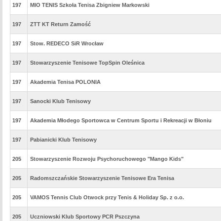
197
MIO TENIS Szkoła Tenisa Zbigniew Markowski
197
ZTT KT Return Zamość
197
Stow. REDECO SiR Wrocław
197
Stowarzyszenie Tenisowe TopSpin Oleśnica
197
Akademia Tenisa POLONIA
197
Sanocki Klub Tenisowy
197
Akademia Młodego Sportowca w Centrum Sportu i Rekreacji w Błoniu
197
Pabianicki Klub Tenisowy
205
Stowarzyszenie Rozwoju Psychoruchowego "Mango Kids"
205
Radomszczańskie Stowarzyszenie Tenisowe Era Tenisa
205
VAMOS Tennis Club Otwock przy Tenis & Holiday Sp. z o.o.
205
Uczniowski Klub Sportowy PCR Pszczyna