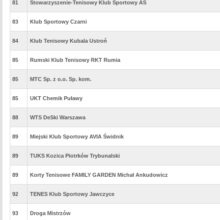
81
Stowarzyszenie-Tenisowy Klub Sportowy AS
83
Klub Sportowy Czarni
84
Klub Tenisowy Kubala Ustroń
85
Rumski Klub Tenisowy RKT Rumia
85
MTC Sp. z o.o. Sp. kom.
85
UKT Chemik Puławy
88
WTS DeSki Warszawa
89
Miejski Klub Sportowy AVIA Świdnik
89
TUKS Kozica Piotrków Trybunalski
89
Korty Tenisowe FAMILY GARDEN Michał Ankudowicz
92
TENES Klub Sportowy Jawczyce
93
Droga Mistrzów