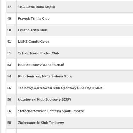
47
TKS Slavia Ruda Śląska
49
Przytok Tennis Club
50
Leszno Tenis Klub
51
MUKS Gemik Kielce
51
Szkoła Tenisa Rodan Club
53
Klub Sportowy Warta Poznań
54
Klub Tenisowy Nafta Zielona Góra
55
Tenisowy Uczniowski Klub Sportowy LEO Trąbki Małe
56
Uczniowski Klub Sportowy SERW
56
Starochorzowskie Centrum Sportu "Sokół"
58
Zielonogórski Klub Tenisowy