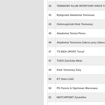
42
TENISOWY KLUB SPORTOWY KROS Ta
43
Bydgoska Akademia Tenisowa
43
Zielonogórski Klub Tenisowy
45
Akademia Tenisa Perun
46
Akademia Tenisowa Zabrze przy Zabrzańs
47
TS IDEA SPORT Toruń
47
TUKS Zduńska Wola
49
Klub Tenisowy Żary
50
KT Start Łódź
50
PS-Tennis A.Tajchman Warszawa
52
MATCHPOINT Żyrardów