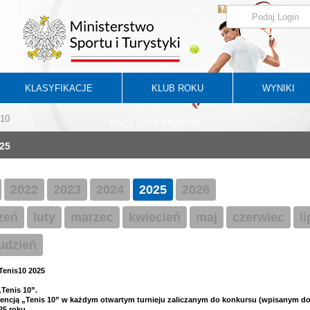
KLASYFIKACJE
KLUB ROKU
WYNIKI
 10
BAZA ZAWODNIKÓW
25
2022
2023
2024
2025
2026
zeń
luty
marzec
kwiecień
maj
czerwiec
l
udzień
Tenis10 2025
Tenis 10”.
cencją „Tenis 10” w każdym otwartym turnieju zaliczanym do konkursu (wpisanym do 
5 roku.