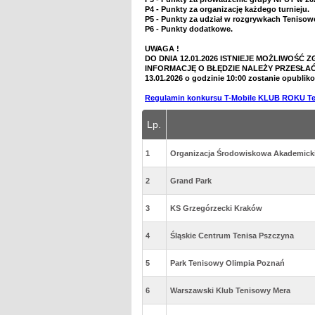
P4
- Punkty za organizację każdego turnieju.
P5
- Punkty za udział w rozgrywkach Tenisowe
P6
- Punkty dodatkowe.
UWAGA !
DO DNIA 12.01.2026 ISTNIEJE MOŻLIWOŚ
INFORMACJĘ O BŁĘDZIE NALEŻY PRZESŁA
13.01.2026 o godzinie 10:00 zostanie opubliko
Regulamin konkursu T-Mobile KLUB ROKU Te
Lp.
1
Organizacja Środowiskowa Akademick
2
Grand Park
3
KS Grzegórzecki Kraków
4
Śląskie Centrum Tenisa Pszczyna
5
Park Tenisowy Olimpia Poznań
6
Warszawski Klub Tenisowy Mera