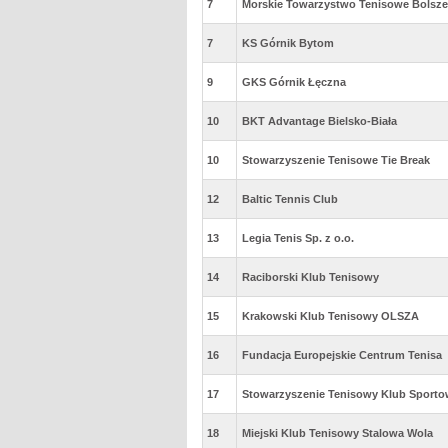
7
Morskie Towarzystwo Tenisowe Bolsz
7
KS Górnik Bytom
9
GKS Górnik Łęczna
10
BKT Advantage Bielsko-Biała
10
Stowarzyszenie Tenisowe Tie Break
12
Baltic Tennis Club
13
Legia Tenis Sp. z o.o.
14
Raciborski Klub Tenisowy
15
Krakowski Klub Tenisowy OLSZA
16
Fundacja Europejskie Centrum Tenisa
17
Stowarzyszenie Tenisowy Klub Sport
18
Miejski Klub Tenisowy Stalowa Wola