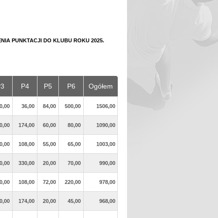
NIA PUNKTACJI DO KLUBU ROKU 2025.
3
P4
P5
P6
Ogółem
0,00
36,00
84,00
500,00
1506,00
0,00
174,00
60,00
80,00
1090,00
0,00
108,00
55,00
65,00
1003,00
0,00
330,00
20,00
70,00
990,00
0,00
108,00
72,00
220,00
978,00
0,00
174,00
20,00
45,00
968,00