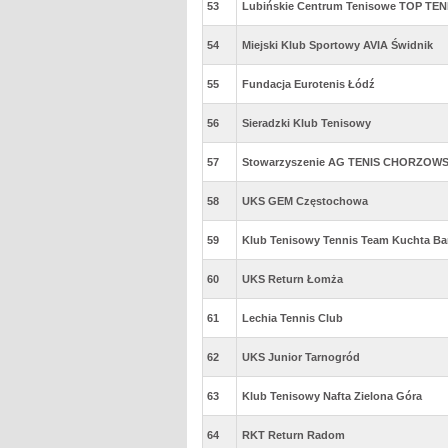
53
Lubińskie Centrum Tenisowe TOP TEN
54
Miejski Klub Sportowy AVIA Świdnik
55
Fundacja Eurotenis Łódź
56
Sieradzki Klub Tenisowy
57
Stowarzyszenie AG TENIS CHORZOW
58
UKS GEM Częstochowa
59
Klub Tenisowy Tennis Team Kuchta Bar
60
UKS Return Łomża
61
Lechia Tennis Club
62
UKS Junior Tarnogród
63
Klub Tenisowy Nafta Zielona Góra
64
RKT Return Radom