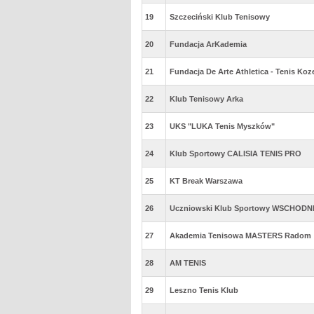
19
Szczeciński Klub Tenisowy
20
Fundacja ArKademia
21
Fundacja De Arte Athletica - Tenis Koz
22
Klub Tenisowy Arka
23
UKS "LUKA Tenis Myszków"
24
Klub Sportowy CALISIA TENIS PRO
25
KT Break Warszawa
26
Uczniowski Klub Sportowy WSCHODNIA
27
Akademia Tenisowa MASTERS Radom
28
AM TENIS
29
Leszno Tenis Klub