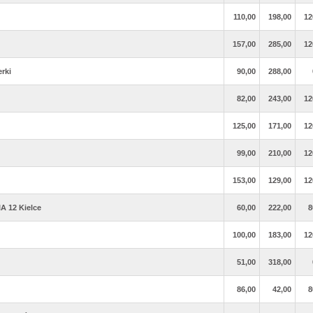
110,00
198,00
12
157,00
285,00
12
erki
90,00
288,00
82,00
243,00
12
125,00
171,00
12
99,00
210,00
12
153,00
129,00
12
 12 Kielce
60,00
222,00
8
100,00
183,00
12
51,00
318,00
86,00
42,00
8