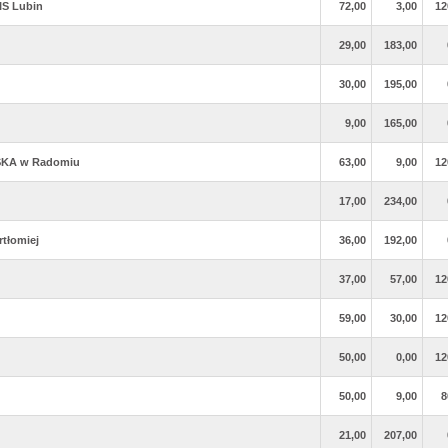
IS Lubin
72,00
3,00
12
29,00
183,00
30,00
195,00
9,00
165,00
SKA w Radomiu
63,00
9,00
12
17,00
234,00
tłomiej
36,00
192,00
37,00
57,00
12
59,00
30,00
12
50,00
0,00
12
50,00
9,00
8
21,00
207,00