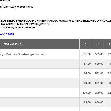
j Talentiady w 2025 roku.
Ć ZGŁOSZENIA EWENTULANYCH NIEPRAWIDŁOWOŚCI W WYNIKU BŁĘDNEGO NALICZE
Ć NA ADRES: MARCISZEWSKI@PZT.PL
wana klasyfikacja generalna.
nis10 2025
Nazwa klubu
P1
P2
P
iego Związku Sportowego Poznań
181,00
585,00
12
87,00
609,00
8
124,00
531,00
12
109,00
381,00
8
209,00
249,00
12
123,00
606,00