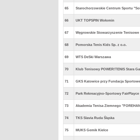
65
Starochorzowskie Centrum Sportu "So
66
UKT TOPSPIN Wołomin
67
Węgrowskie Stowarzyszenie Tenisowe
68
Pomorska Tenis Kids Sp. z o.o.
69
WTS DeSki Warszawa
70
Klub Tenisowy POWER!TENIS Stara Ga
71
GKS Katowice przy Fundacja Sportow
72
Park Rekreacyjno-Sportowy FairPlayce
73
Akademia Tenisa Ziemnego "FOREHA
74
TKS Slavia Ruda Śląska
75
MUKS Gemik Kielce