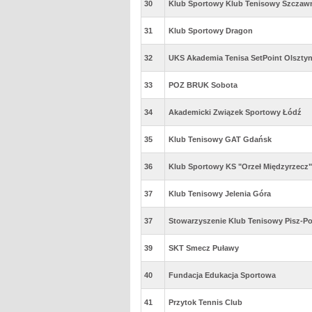
30
Klub Sportowy Klub Tenisowy Szczaw
31
Klub Sportowy Dragon
32
UKS Akademia Tenisa SetPoint Olszty
33
POZ BRUK Sobota
34
Akademicki Związek Sportowy Łódź
35
Klub Tenisowy GAT Gdańsk
36
Klub Sportowy KS "Orzeł Międzyrzecz"
37
Klub Tenisowy Jelenia Góra
37
Stowarzyszenie Klub Tenisowy Pisz-Po
39
SKT Smecz Puławy
40
Fundacja Edukacja Sportowa
41
Przytok Tennis Club