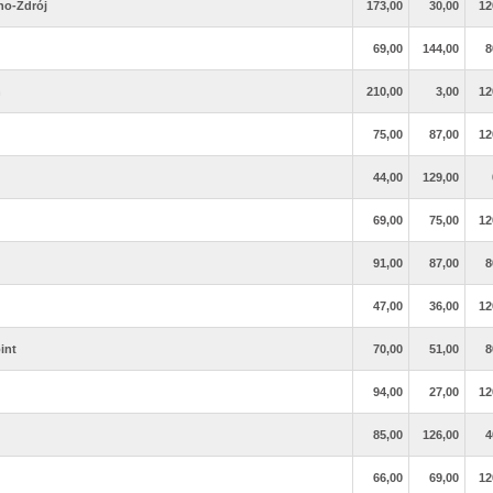
no-Zdrój
173,00
30,00
12
69,00
144,00
8
n
210,00
3,00
12
75,00
87,00
12
44,00
129,00
69,00
75,00
12
91,00
87,00
8
47,00
36,00
12
int
70,00
51,00
8
94,00
27,00
12
85,00
126,00
4
66,00
69,00
12