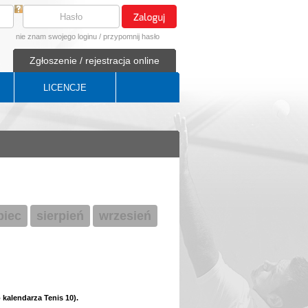
nie znam swojego loginu
/
przypomnij hasło
Zgłoszenie / rejestracja online
LICENCJE
ipiec
sierpień
wrzesień
kalendarza Tenis 10).