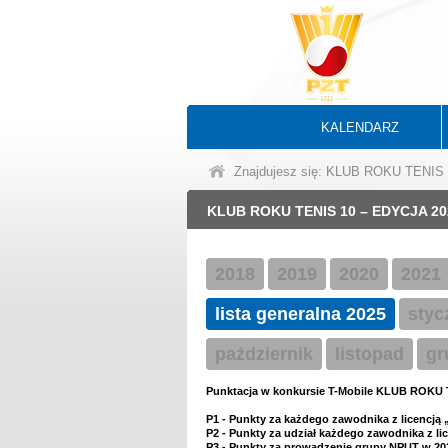
KALENDARZ
Znajdujesz się: KLUB ROKU TENIS
KLUB ROKU TENIS 10 – EDYCJA 20
2018
2019
2020
2021
lista generalna 2025
styc
pażdziernik
listopad
gr
Punktacja w konkursie T-Mobile KLUB ROKU 
P1
- Punkty za każdego zawodnika z licencją „
P2
- Punkty za udział każdego zawodnika z li
P3
- Punkty za prowadzenie grupy NPUT w 202