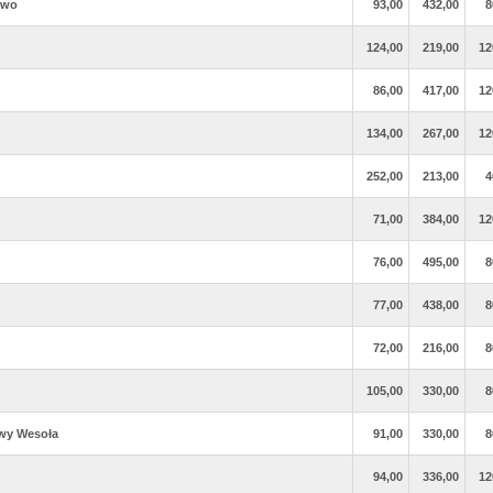
ewo
93,00
432,00
8
124,00
219,00
12
86,00
417,00
12
134,00
267,00
12
252,00
213,00
4
71,00
384,00
12
76,00
495,00
8
77,00
438,00
8
72,00
216,00
8
105,00
330,00
8
owy Wesoła
91,00
330,00
8
94,00
336,00
12