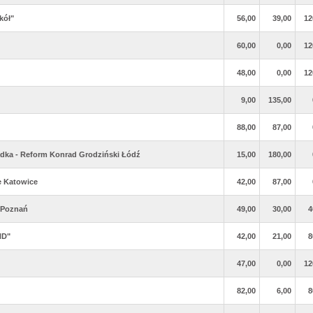
kół"
56,00
39,00
12
60,00
0,00
12
48,00
0,00
12
9,00
135,00
88,00
87,00
dka - Reform Konrad Grodziński Łódź
15,00
180,00
e Katowice
42,00
87,00
 Poznań
49,00
30,00
4
ND"
42,00
21,00
8
47,00
0,00
12
82,00
6,00
8